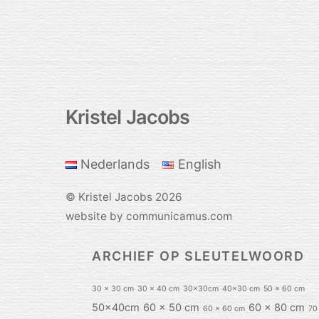
Kristel Jacobs
Back
To
Top
Nederlands
English
©
Kristel Jacobs
2026
website by communicamus.com
ARCHIEF OP SLEUTELWOORD
30 x 30 cm
30 x 40 cm
30x30cm
40x30 cm
50 x 60 cm
50x40cm
60 x 50 cm
60 x 80 cm
60 x 60 cm
70