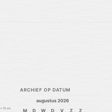
ARCHIEF OP DATUM
augustus 2026
 x 70 cm
M
D
W
D
V
Z
Z