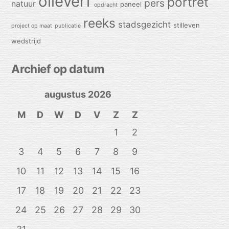
olieverf
portret
pers
natuur
paneel
opdracht
reeks
stadsgezicht
stilleven
project op maat
publicatie
wedstrijd
Archief op datum
augustus 2026
M
D
W
D
V
Z
Z
1
2
3
4
5
6
7
8
9
10
11
12
13
14
15
16
17
18
19
20
21
22
23
24
25
26
27
28
29
30