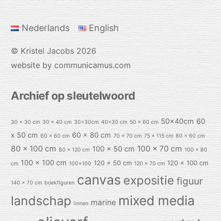
To
Top
Nederlands
English
©
Kristel Jacobs
2026
website by communicamus.com
Archief op sleutelwoord
50x40cm
60
30 x 30 cm
30 x 40 cm
30x30cm
40x30 cm
50 x 60 cm
x 50 cm
60 x 80 cm
60 x 60 cm
70 x 70 cm
75 x 115 cm
80 x 60 cm
80 x 100 cm
100 x 70 cm
100 x 50 cm
80 x 120 cm
100 x 80
100 x 100 cm
120 x 50 cm
120 x 100 cm
cm
100x100
120 x 70 cm
canvas
expositie
figuur
140 x 70 cm
boekfiguren
mixed media
landschap
marine
linnen