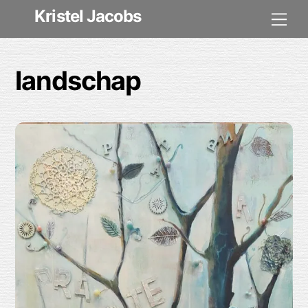
Skip
Kristel Jacobs
Me
to
content
landschap