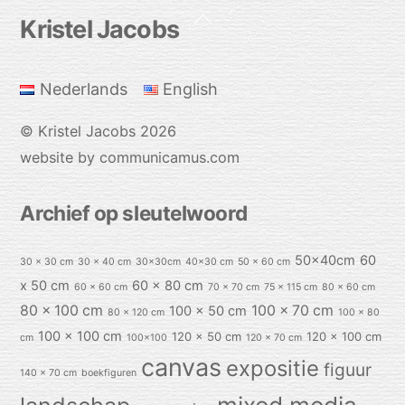
Back
Kristel Jacobs
To
Top
Nederlands
English
©
Kristel Jacobs
2026
website by communicamus.com
Archief op sleutelwoord
50x40cm
60
30 x 30 cm
30 x 40 cm
30x30cm
40x30 cm
50 x 60 cm
x 50 cm
60 x 80 cm
60 x 60 cm
70 x 70 cm
75 x 115 cm
80 x 60 cm
80 x 100 cm
100 x 70 cm
100 x 50 cm
80 x 120 cm
100 x 80
100 x 100 cm
120 x 50 cm
120 x 100 cm
cm
100x100
120 x 70 cm
canvas
expositie
figuur
140 x 70 cm
boekfiguren