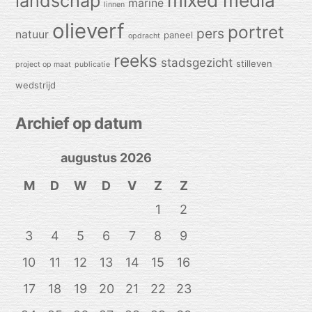
mixed media
landschap
marine
linnen
olieverf
portret
pers
natuur
paneel
opdracht
reeks
stadsgezicht
stilleven
project op maat
publicatie
wedstrijd
Archief op datum
augustus 2026
M
D
W
D
V
Z
Z
1
2
3
4
5
6
7
8
9
10
11
12
13
14
15
16
17
18
19
20
21
22
23