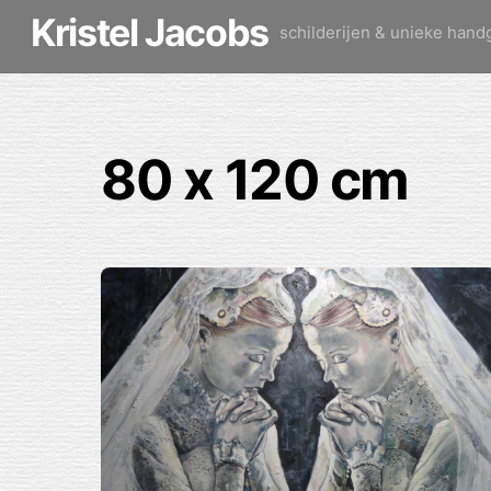
Skip
Kristel Jacobs
schilderijen & unieke han
to
content
80 x 120 cm