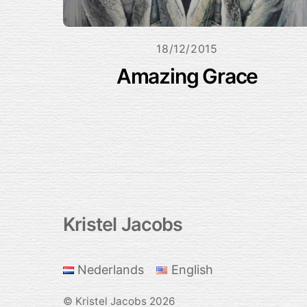
18/12/2015
Amazing Grace
Kristel Jacobs
Back
To
Top
Nederlands
English
©
Kristel Jacobs
2026