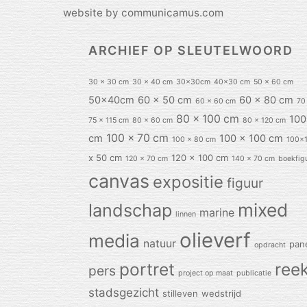
website by communicamus.com
ARCHIEF OP SLEUTELWOORD
30 x 30 cm
30 x 40 cm
30x30cm
40x30 cm
50 x 60 cm
50x40cm
60 x 50 cm
60 x 80 cm
60 x 60 cm
70
80 x 100 cm
100
75 x 115 cm
80 x 60 cm
80 x 120 cm
100 x 70 cm
cm
100 x 100 cm
100 x 80 cm
100x
x 50 cm
120 x 100 cm
120 x 70 cm
140 x 70 cm
boekfig
canvas
expositie
figuur
mixed
landschap
marine
linnen
olieverf
media
natuur
pan
opdracht
portret
ree
pers
project op maat
publicatie
stadsgezicht
stilleven
wedstrijd