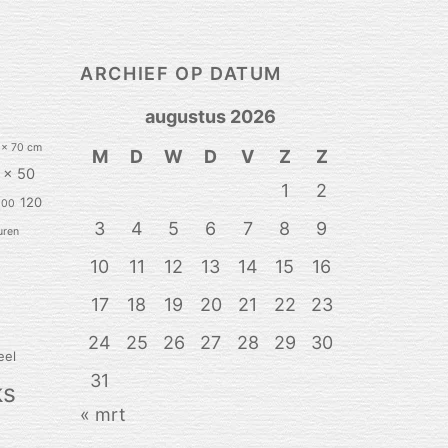
ARCHIEF OP DATUM
augustus 2026
 x 70 cm
M
D
W
D
V
Z
Z
 x 50
1
2
120
100
3
4
5
6
7
8
9
uren
10
11
12
13
14
15
16
17
18
19
20
21
22
23
24
25
26
27
28
29
30
eel
31
ks
« mrt