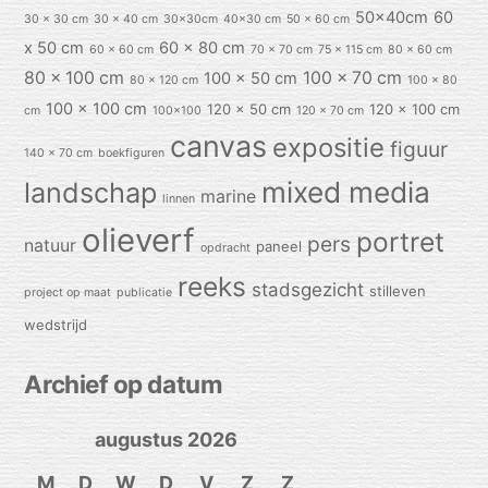
50x40cm
60
30 x 30 cm
30 x 40 cm
30x30cm
40x30 cm
50 x 60 cm
x 50 cm
60 x 80 cm
60 x 60 cm
70 x 70 cm
75 x 115 cm
80 x 60 cm
80 x 100 cm
100 x 70 cm
100 x 50 cm
80 x 120 cm
100 x 80
100 x 100 cm
120 x 50 cm
120 x 100 cm
cm
100x100
120 x 70 cm
canvas
expositie
figuur
140 x 70 cm
boekfiguren
mixed media
landschap
marine
linnen
olieverf
portret
pers
natuur
paneel
opdracht
reeks
stadsgezicht
stilleven
project op maat
publicatie
wedstrijd
Archief op datum
augustus 2026
M
D
W
D
V
Z
Z