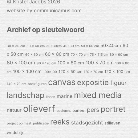
©
Kristel Jacobs
2026
website by communicamus.com
Archief op sleutelwoord
50x40cm
60
30 x 30 cm
30 x 40 cm
30x30cm
40x30 cm
50 x 60 cm
x 50 cm
60 x 80 cm
60 x 60 cm
70 x 70 cm
75 x 115 cm
80 x 60 cm
80 x 100 cm
100 x 70 cm
100 x 50 cm
80 x 120 cm
100 x 80
100 x 100 cm
120 x 50 cm
120 x 100 cm
cm
100x100
120 x 70 cm
canvas
expositie
figuur
140 x 70 cm
boekfiguren
mixed media
landschap
marine
linnen
olieverf
portret
pers
natuur
paneel
opdracht
reeks
stadsgezicht
stilleven
project op maat
publicatie
wedstrijd