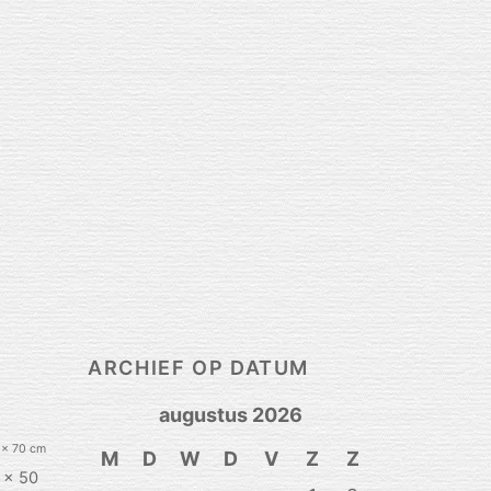
ARCHIEF OP DATUM
augustus 2026
 x 70 cm
M
D
W
D
V
Z
Z
 x 50