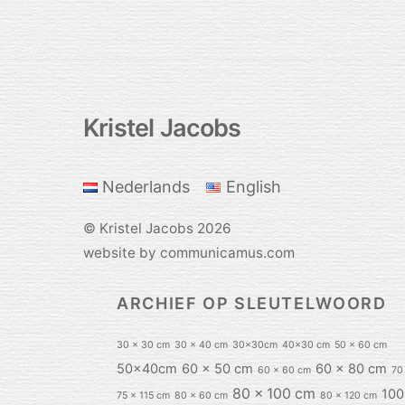
Kristel Jacobs
Back
To
Top
Nederlands
English
©
Kristel Jacobs
2026
website by communicamus.com
ARCHIEF OP SLEUTELWOORD
30 x 30 cm
30 x 40 cm
30x30cm
40x30 cm
50 x 60 cm
50x40cm
60 x 50 cm
60 x 80 cm
60 x 60 cm
70
80 x 100 cm
100
75 x 115 cm
80 x 60 cm
80 x 120 cm