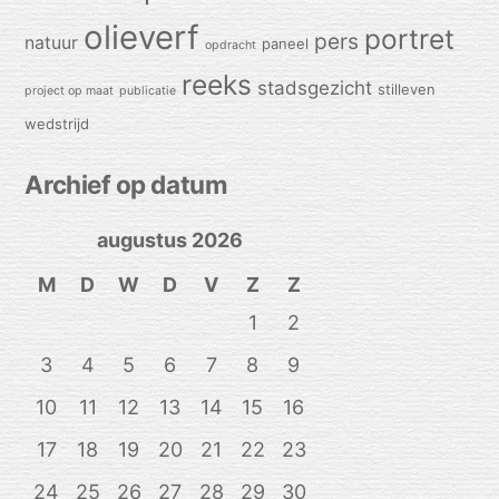
olieverf
portret
pers
natuur
paneel
opdracht
reeks
stadsgezicht
stilleven
project op maat
publicatie
wedstrijd
Archief op datum
augustus 2026
M
D
W
D
V
Z
Z
1
2
3
4
5
6
7
8
9
10
11
12
13
14
15
16
17
18
19
20
21
22
23
24
25
26
27
28
29
30