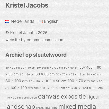
Back
Kristel Jacobs
To
Top
Nederlands
English
©
Kristel Jacobs
2026
website by communicamus.com
Archief op sleutelwoord
50x40cm
60
30 x 30 cm
30 x 40 cm
30x30cm
40x30 cm
50 x 60 cm
x 50 cm
60 x 80 cm
60 x 60 cm
70 x 70 cm
75 x 115 cm
80 x 60 cm
80 x 100 cm
100 x 70 cm
100 x 50 cm
80 x 120 cm
100 x 80
100 x 100 cm
120 x 50 cm
120 x 100 cm
cm
100x100
120 x 70 cm
canvas
expositie
figuur
140 x 70 cm
boekfiguren
mixed media
landschap
marine
linnen