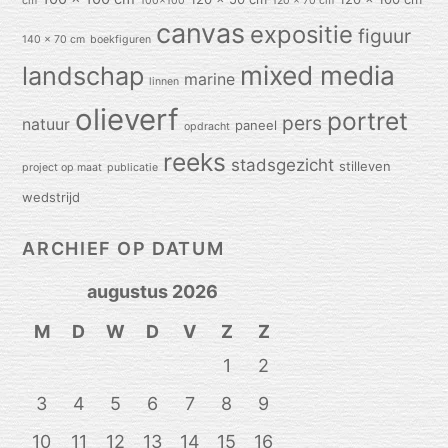
cm
100x100
120 x 70 cm
canvas
expositie
figuur
140 x 70 cm
boekfiguren
mixed media
landschap
marine
linnen
olieverf
portret
pers
natuur
paneel
opdracht
reeks
stadsgezicht
stilleven
project op maat
publicatie
wedstrijd
ARCHIEF OP DATUM
augustus 2026
M
D
W
D
V
Z
Z
1
2
3
4
5
6
7
8
9
10
11
12
13
14
15
16