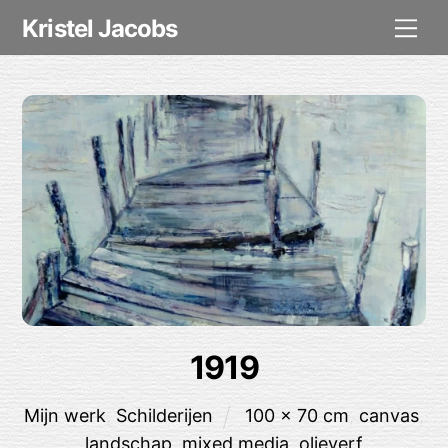
Skip
Me
Kristel Jacobs
to
content
1919
Mijn werk
,
Schilderijen
100 x 70 cm
,
canvas
,
landschap
,
mixed media
,
olieverf