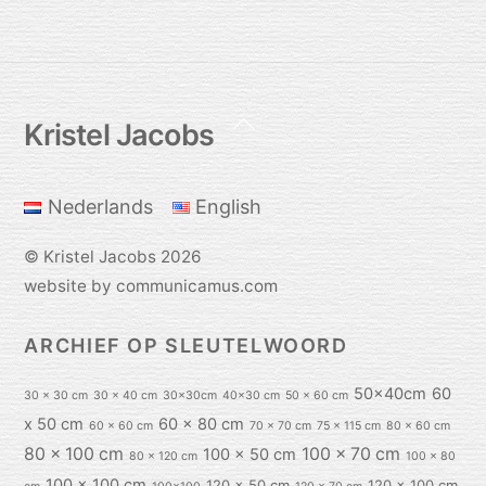
Back
Kristel Jacobs
To
Top
Nederlands
English
©
Kristel Jacobs
2026
website by communicamus.com
ARCHIEF OP SLEUTELWOORD
50x40cm
60
30 x 30 cm
30 x 40 cm
30x30cm
40x30 cm
50 x 60 cm
x 50 cm
60 x 80 cm
60 x 60 cm
70 x 70 cm
75 x 115 cm
80 x 60 cm
80 x 100 cm
100 x 70 cm
100 x 50 cm
80 x 120 cm
100 x 80
100 x 100 cm
120 x 50 cm
120 x 100 cm