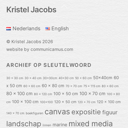
Back
Kristel Jacobs
To
Top
Nederlands
English
©
Kristel Jacobs
2026
website by communicamus.com
ARCHIEF OP SLEUTELWOORD
50x40cm
60
30 x 30 cm
30 x 40 cm
30x30cm
40x30 cm
50 x 60 cm
x 50 cm
60 x 80 cm
60 x 60 cm
70 x 70 cm
75 x 115 cm
80 x 60 cm
80 x 100 cm
100 x 70 cm
100 x 50 cm
80 x 120 cm
100 x 80
100 x 100 cm
120 x 50 cm
120 x 100 cm
cm
100x100
120 x 70 cm
canvas
expositie
figuur
140 x 70 cm
boekfiguren
mixed media
landschap
marine
linnen