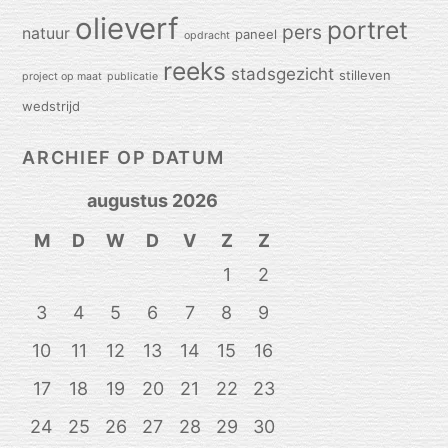
olieverf
portret
pers
natuur
paneel
opdracht
reeks
stadsgezicht
stilleven
project op maat
publicatie
wedstrijd
ARCHIEF OP DATUM
augustus 2026
M
D
W
D
V
Z
Z
1
2
3
4
5
6
7
8
9
10
11
12
13
14
15
16
17
18
19
20
21
22
23
24
25
26
27
28
29
30