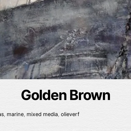
Golden Brown
as
,
marine
,
mixed media
,
olieverf