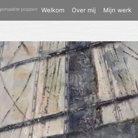
dgemaakte poppen
Welkom
Over mij
Mijn werk