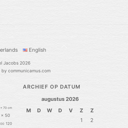
Back
erlands
English
To
Top
el Jacobs
2026
e by communicamus.com
ARCHIEF OP DATUM
augustus 2026
 x 70 cm
M
D
W
D
V
Z
Z
 x 50
1
2
120
100