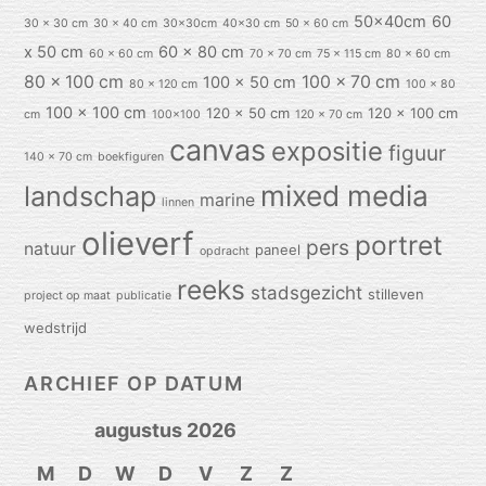
50x40cm
60
30 x 30 cm
30 x 40 cm
30x30cm
40x30 cm
50 x 60 cm
x 50 cm
60 x 80 cm
60 x 60 cm
70 x 70 cm
75 x 115 cm
80 x 60 cm
80 x 100 cm
100 x 70 cm
100 x 50 cm
80 x 120 cm
100 x 80
100 x 100 cm
120 x 50 cm
120 x 100 cm
cm
100x100
120 x 70 cm
canvas
expositie
figuur
140 x 70 cm
boekfiguren
mixed media
landschap
marine
linnen
olieverf
portret
pers
natuur
paneel
opdracht
reeks
stadsgezicht
stilleven
project op maat
publicatie
wedstrijd
ARCHIEF OP DATUM
augustus 2026
M
D
W
D
V
Z
Z