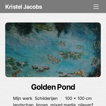
Skip
Me
Kristel Jacobs
to
content
Golden Pond
Mijn werk
,
Schilderijen
100 x 100 cm
,
landschap
,
linnen
,
mixed media
,
olieverf