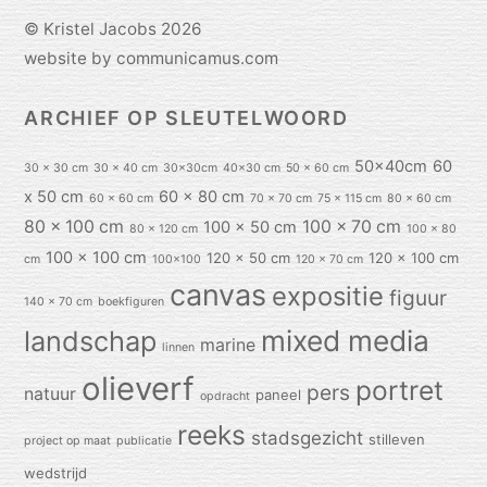
©
Kristel Jacobs
2026
website by communicamus.com
ARCHIEF OP SLEUTELWOORD
50x40cm
60
30 x 30 cm
30 x 40 cm
30x30cm
40x30 cm
50 x 60 cm
x 50 cm
60 x 80 cm
60 x 60 cm
70 x 70 cm
75 x 115 cm
80 x 60 cm
80 x 100 cm
100 x 70 cm
100 x 50 cm
80 x 120 cm
100 x 80
100 x 100 cm
120 x 50 cm
120 x 100 cm
cm
100x100
120 x 70 cm
canvas
expositie
figuur
140 x 70 cm
boekfiguren
mixed media
landschap
marine
linnen
olieverf
portret
pers
natuur
paneel
opdracht
reeks
stadsgezicht
stilleven
project op maat
publicatie
wedstrijd