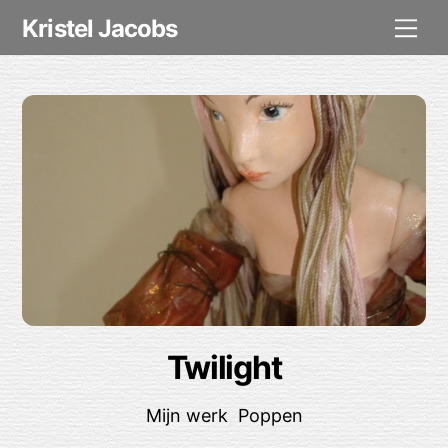
Skip
Me
Kristel Jacobs
to
content
Twilight
Mijn werk
,
Poppen