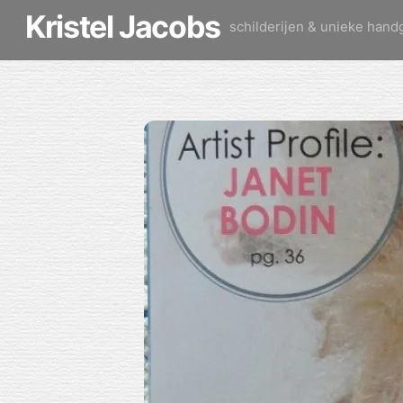
Skip
Kristel Jacobs
schilderijen & unieke han
to
content