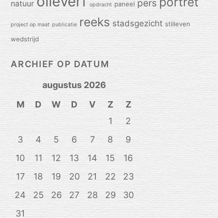
olieverf
portret
pers
natuur
paneel
opdracht
reeks
stadsgezicht
stilleven
project op maat
publicatie
wedstrijd
ARCHIEF OP DATUM
augustus 2026
M
D
W
D
V
Z
Z
1
2
3
4
5
6
7
8
9
10
11
12
13
14
15
16
17
18
19
20
21
22
23
24
25
26
27
28
29
30
31