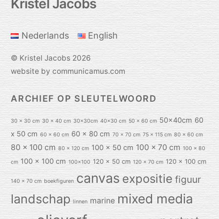
Kristel Jacobs
To
Top
Nederlands
English
©
Kristel Jacobs
2026
website by communicamus.com
ARCHIEF OP SLEUTELWOORD
50x40cm
60
30 x 30 cm
30 x 40 cm
30x30cm
40x30 cm
50 x 60 cm
x 50 cm
60 x 80 cm
60 x 60 cm
70 x 70 cm
75 x 115 cm
80 x 60 cm
80 x 100 cm
100 x 70 cm
100 x 50 cm
80 x 120 cm
100 x 80
100 x 100 cm
120 x 50 cm
120 x 100 cm
cm
100x100
120 x 70 cm
canvas
expositie
figuur
140 x 70 cm
boekfiguren
mixed media
landschap
marine
linnen