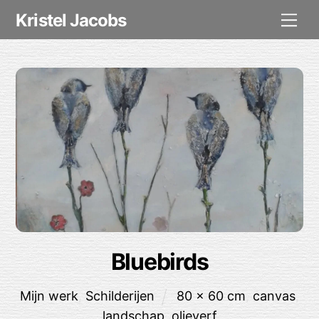
Skip
Me
Kristel Jacobs
to
content
Bluebirds
Mijn werk
,
Schilderijen
80 x 60 cm
,
canvas
,
landschap
,
olieverf