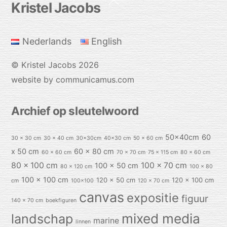
Back
Kristel Jacobs
To
Top
Nederlands
English
©
Kristel Jacobs
2026
website by communicamus.com
Archief op sleutelwoord
50x40cm
60
30 x 30 cm
30 x 40 cm
30x30cm
40x30 cm
50 x 60 cm
x 50 cm
60 x 80 cm
60 x 60 cm
70 x 70 cm
75 x 115 cm
80 x 60 cm
80 x 100 cm
100 x 70 cm
100 x 50 cm
80 x 120 cm
100 x 80
100 x 100 cm
120 x 50 cm
120 x 100 cm
cm
100x100
120 x 70 cm
canvas
expositie
figuur
140 x 70 cm
boekfiguren
mixed media
landschap
marine
linnen