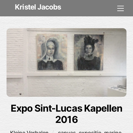
Skip
Kristel Jacobs
Me
to
content
Expo Sint-Lucas Kapellen
2016
Kleine Verhalen
canvas
,
expositie
,
marine
,