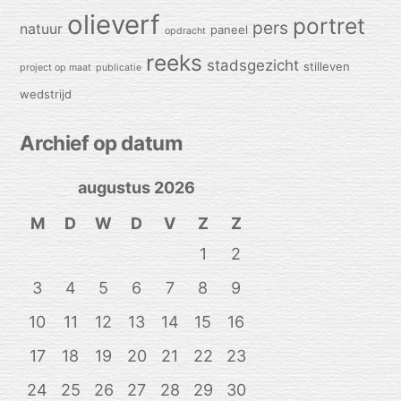
olieverf
portret
pers
natuur
paneel
opdracht
reeks
stadsgezicht
stilleven
project op maat
publicatie
wedstrijd
Archief op datum
augustus 2026
M
D
W
D
V
Z
Z
1
2
3
4
5
6
7
8
9
10
11
12
13
14
15
16
17
18
19
20
21
22
23
24
25
26
27
28
29
30