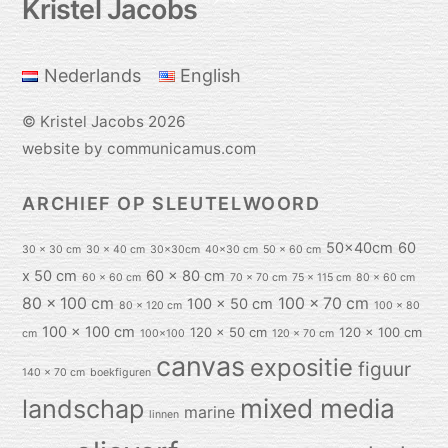
Kristel Jacobs
To
Top
Nederlands
English
©
Kristel Jacobs
2026
website by communicamus.com
ARCHIEF OP SLEUTELWOORD
50x40cm
60
30 x 30 cm
30 x 40 cm
30x30cm
40x30 cm
50 x 60 cm
x 50 cm
60 x 80 cm
60 x 60 cm
70 x 70 cm
75 x 115 cm
80 x 60 cm
80 x 100 cm
100 x 70 cm
100 x 50 cm
80 x 120 cm
100 x 80
100 x 100 cm
120 x 50 cm
120 x 100 cm
cm
100x100
120 x 70 cm
canvas
expositie
figuur
140 x 70 cm
boekfiguren
mixed media
landschap
marine
linnen