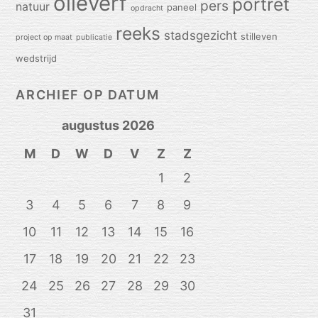
olieverf
portret
pers
natuur
paneel
opdracht
reeks
stadsgezicht
stilleven
project op maat
publicatie
wedstrijd
ARCHIEF OP DATUM
augustus 2026
M
D
W
D
V
Z
Z
1
2
3
4
5
6
7
8
9
10
11
12
13
14
15
16
17
18
19
20
21
22
23
24
25
26
27
28
29
30
31