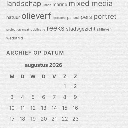
mixed media
landschap
marine
linnen
olieverf
portret
pers
natuur
paneel
opdracht
reeks
stadsgezicht
stilleven
project op maat
publicatie
wedstrijd
ARCHIEF OP DATUM
augustus 2026
M
D
W
D
V
Z
Z
1
2
3
4
5
6
7
8
9
10
11
12
13
14
15
16
17
18
19
20
21
22
23