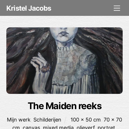
Skip
Me
Kristel Jacobs
to
content
The Maiden reeks
Mijn werk
,
Schilderijen
100 x 50 cm
,
70 x 70
cm
,
canvas
,
mixed media
,
olieverf
,
portret
,