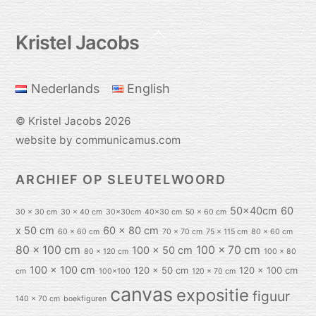
Back
Kristel Jacobs
To
Top
Nederlands
English
©
Kristel Jacobs
2026
website by communicamus.com
ARCHIEF OP SLEUTELWOORD
50x40cm
60
30 x 30 cm
30 x 40 cm
30x30cm
40x30 cm
50 x 60 cm
x 50 cm
60 x 80 cm
60 x 60 cm
70 x 70 cm
75 x 115 cm
80 x 60 cm
80 x 100 cm
100 x 70 cm
100 x 50 cm
80 x 120 cm
100 x 80
100 x 100 cm
120 x 50 cm
120 x 100 cm
cm
100x100
120 x 70 cm
canvas
expositie
figuur
140 x 70 cm
boekfiguren